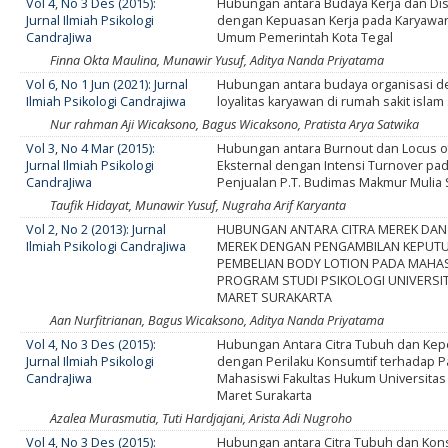
Vol 4, No 3 Des (2015):
Hubungan antara Budaya Kerja dan Disi
Jurnal Ilmiah Psikologi
dengan Kepuasan Kerja pada Karyawa
CandraJiwa
Umum Pemerintah Kota Tegal
Finna Okta Maulina, Munawir Yusuf, Aditya Nanda Priyatama
Vol 6, No 1 Jun (2021): Jurnal
Hubungan antara budaya organisasi 
Ilmiah Psikologi Candrajiwa
loyalitas karyawan di rumah sakit islam
Nur rahman Aji Wicaksono, Bagus Wicaksono, Pratista Arya Satwika
Vol 3, No 4 Mar (2015):
Hubungan antara Burnout dan Locus o
Jurnal Ilmiah Psikologi
Eksternal dengan Intensi Turnover pa
CandraJiwa
Penjualan P.T. Budimas Makmur Mulia 
Taufik Hidayat, Munawir Yusuf, Nugraha Arif Karyanta
Vol 2, No 2 (2013): Jurnal
HUBUNGAN ANTARA CITRA MEREK DAN
Ilmiah Psikologi CandraJiwa
MEREK DENGAN PENGAMBILAN KEPUT
PEMBELIAN BODY LOTION PADA MAHA
PROGRAM STUDI PSIKOLOGI UNIVERSI
MARET SURAKARTA
Aan Nurfitrianan, Bagus Wicaksono, Aditya Nanda Priyatama
Vol 4, No 3 Des (2015):
Hubungan Antara Citra Tubuh dan Kepe
Jurnal Ilmiah Psikologi
dengan Perilaku Konsumtif terhadap P
CandraJiwa
Mahasiswi Fakultas Hukum Universitas
Maret Surakarta
Azalea Murasmutia, Tuti Hardjajani, Arista Adi Nugroho
Vol 4, No 3 Des (2015):
Hubungan antara Citra Tubuh dan Kons