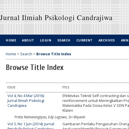
Jurnal Ilmiah Psikologi Candrajiwa
HOME
ABOUT
LOGIN
SEARCH
CURRENT
ARCHIVES
ANN
Home
>
Search
>
Browse Title Index
Browse Title Index
ISSUE
TITLE
Vol 4, No 4 Mar (2016):
Efektivitas Teknik Self contracting dan s
Jurnal Ilmiah Psikologi
reinforcement untuk Meningkatkan Pres
Candrajiwa
Matematika Pada Siswa Kelas V SDN 
Klaten
Pritta Ratnaningtyas, Edy Legowo, Sri Wiyanti
Vol 3, No 1 Jun (2014): Jurnal
Gambaran Perilaku Pengasuhan Orang
Ilmiah Psikologi CandraJiwa
Anak yang Memiliki Riwayat Gangguan S