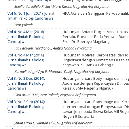
Sheilla Varadhila P, Suci Murti Karini, Nugraha Arif Karyanta
Vol 6, No 1 Jun (2021): Jurnal
HPA Aksis dan Gangguan Psikosomatik
Ilmiah Psikologi Candrajiwa
istar yuliadi
Vol 4, No 4 Mar (2016):
Hubungan Antara Tingkat Maskulinita
Jurnal Ilmiah Psikologi
Perilaku Prososial Pada Perawat Rumah
Candrajiwa
Prof. Dr. Soeroyo Magelang
Piti Pitayani, Hardjono ., Aditya Nanda Priyatama
Vol 4, No 4 Mar (2016):
Hubungan Motivasi Berprestasi dan Ikl
Jurnal Ilmiah Psikologi
Organisasi dengan Komitmen Organisa
Candrajiwa
Karyawan P.T.Bank X Cabang Y
Karmelita Agni Ayu P, Munawir Yusuf, Nugraha Arif Karyanta
Vol 3, No 3 Des (2014):
Hubungan antara Body Image dan Imag
Jurnal Ilmiah Psikologi
Audience dengan Kepercayaan Diri pa
CandraJiwa
Kelas X SMA Negeri 2 Nganjuk
Gita Arum D.M., Istar Yuliadi, Nugraha Arif Karyanta
Vol 3, No 2 Sep (2014):
Hubungan antara Body Image dan Kec
Jurnal Ilmiah Psikologi
Interpersonal dengan Penyesuaian Dir
CandraJiwa
Lawan Jenis pada Siswa Kelas VIII Reg
Negeri 9 Surakarta
Jehan Fitria F, Salmah Lilik, Nugraha Arif Karyanta