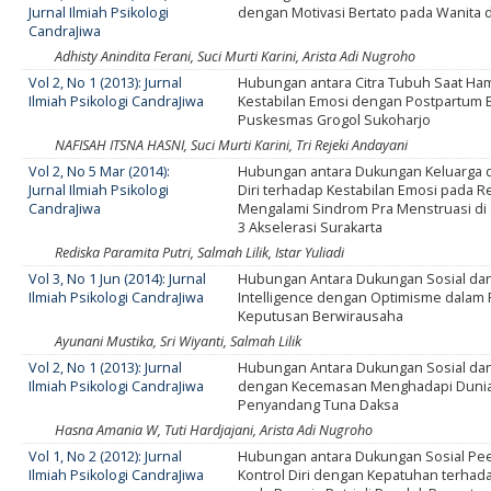
Jurnal Ilmiah Psikologi
dengan Motivasi Bertato pada Wanita d
CandraJiwa
Adhisty Anindita Ferani, Suci Murti Karini, Arista Adi Nugroho
Vol 2, No 1 (2013): Jurnal
Hubungan antara Citra Tubuh Saat Ham
Ilmiah Psikologi CandraJiwa
Kestabilan Emosi dengan Postpartum B
Puskesmas Grogol Sukoharjo
NAFISAH ITSNA HASNI, Suci Murti Karini, Tri Rejeki Andayani
Vol 2, No 5 Mar (2014):
Hubungan antara Dukungan Keluarga 
Jurnal Ilmiah Psikologi
Diri terhadap Kestabilan Emosi pada R
CandraJiwa
Mengalami Sindrom Pra Menstruasi di
3 Akselerasi Surakarta
Rediska Paramita Putri, Salmah Lilik, Istar Yuliadi
Vol 3, No 1 Jun (2014): Jurnal
Hubungan Antara Dukungan Sosial dan
Ilmiah Psikologi CandraJiwa
Intelligence dengan Optimisme dalam
Keputusan Berwirausaha
Ayunani Mustika, Sri Wiyanti, Salmah Lilik
Vol 2, No 1 (2013): Jurnal
Hubungan Antara Dukungan Sosial dan E
Ilmiah Psikologi CandraJiwa
dengan Kecemasan Menghadapi Dunia
Penyandang Tuna Daksa
Hasna Amania W, Tuti Hardjajani, Arista Adi Nugroho
Vol 1, No 2 (2012): Jurnal
Hubungan antara Dukungan Sosial Pe
Ilmiah Psikologi CandraJiwa
Kontrol Diri dengan Kepatuhan terhad