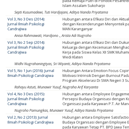
pada Remaja Putri di Pondok Pesantr
Islam Assalam Sukoharjo
Septi Kusumadewi, Tuti Hardjajani, Aditya Nanda Priyatama
Vol 3, No 3 Des (2014):
Hubungan antara Efikasi Diri dan Aktuali
Jurnal Ilmiah Psikologi
dengan Kecenderungan Menyontek pa
CandraJiwa
MAN Karanganyar
Anisa Rahmawati, Hardjono ., Arista Adi Nugroho
Vol 3, No 2 Sep (2014):
Hubungan antara Efikasi Diri dan Duku
Jurnal Ilmiah Psikologi
Keluarga dengan Kecemasan Menghad
CandraJiwa
Kerja pada Siswa Kelas XII SMK Muha
Wedi Klaten
Widhi Nugrahaningtyas, Sri Wiyanti, Aditya Nanda Priyatama
Vol 5, No 1 Jun (2016): Jurnal
Hubungan Antara Emotion Focus Copi
Ilmiah Psikologi Candrajiwa
Motivasi Intrinsik Dengan Burnout Pad
Program Akselerasi Di SMA Negeri 3 Su
Rahayu Astuti, Munawir Yusuf, Nugraha Arif Karyanta
Vol 4, No 3 Des (2015):
Hubungan antara Employee Engageme
Jurnal Ilmiah Psikologi
Persepsi Budaya Organisasi dengan 
CandraJiwa
Organisasi pada Karyawan P.T. Air Man
Nugroho Pamungkas, Munawir Yusuf, Aditya Nanda Priyatama
Vol 2, No 2 (2013): Jurnal
Hubungan antara Employee Satisfacti
Ilmiah Psikologi CandraJiwa
Budaya Organisasi dengan Employee
pada Karyawan Tetap PT. BPD Jawa Te